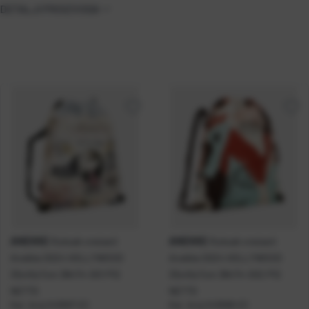
DETALJI PROIZVODA
ANEKKE
ANEKKE
Ruksak vrećasti
Ruksak vrećasti
Anekke SS24 HOLLYWOOD
Anekke SS24 HOLLYWOOD
33x45x7cm 38474-001 P12
33x45x7cm 38474-002 P12
NETTO
NETTO
Kat. broj:
243697-EC
Kat. broj:
243698-EC