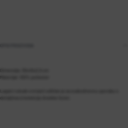
OPIS PROIZVODA
Dimenzija: 33x45x2,5 cm
Materijal: 100% poliester
Lagani ruksak vrećasti odličan je za svakodnevnu uporabu s
detaljima iz kolekcije Anekke Outer.