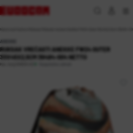
Naslovna
\
Fashion
\
Ruksaci
\
Ruksak vrećasti Anekke FW24 Outer 33x45x2,5cm 39484-0
ANEKKE
RUKSAK VREĆASTI ANEKKE FW24 OUTER
33X45X2,5CM 39484-004 NETTO
Raspoloživo odmah
Kat. broj:
245534-EC