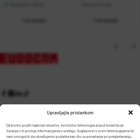
Raspoloživo odmah
Dostupno na upit
Vidi detalje
Vidi detalje
Upravljajte pristankom
Da bismo pružili najbolje iskustvo, koristimo tehnologije poput kolačića za
čuvanje i/ili pristup informacijama o uređaju. Suglasnost s ovim tehnologijama će
Kontakt
Prijem robe i skladište
nam omogućiti da obrađujemo podatke kao što su ponašanje pri pregledavanju