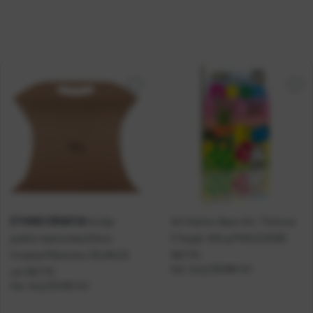
ETHNO CROATIA
Kutija
Art Karton Neon A4, 7 listova
poklon kartonska Ethno
(7 boja), 250 g P100 (22539)
Croatia Pillow box 32x30x12
NETTO
Kat. broj:
235096-EC
cm NETTO
Kat. broj:
234183-EC