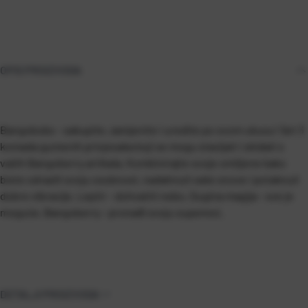
OPIS PROIZVODA
Bangobobs - sakupite, zamjenite i uredite po svom ukusu! Set 3
komada gumenih privjesaka koji se mogu stavljati i skidati s
vaših Bangoberry artikala. Kombinirajte svoje omiljene kako
biste odrazili svoju osobnost, nadahnuli vaše snove i potaknuli
dobre vibracije. Leptir - dohvatiti nebo, Dugina magija - sve je
moguće, Bangoberry - pronađi svoju supemoć.
DETALJI PROIZVODA