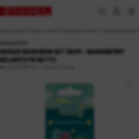
Naslovna
\
Darovni
\
Zabava i pokloni
\
Ukrasi Bangobob set 3kom – Bangoberry Delights 
BANGOBERRY
UKRASI BANGOBOB SET 3KOM – BANGOBERRY
DELIGHTS P6 NETTO
Raspoloživo odmah
Kat. broj:
245758-EC