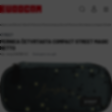
Naslovna
\
Škola
\
Tekstil
\
Pernice
\
Pernice bez pribora
\
Pernica četvrtasta compact Street
STREET
PERNICA ČETVRTASTA COMPACT STREET MAGIC
NETTO
Dostupno na upit
Kat. broj:
246168-EC