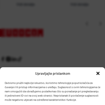
Vidi detalje
Vidi detalje
Upravljajte pristankom
Da bismo pružili najbolje iskustvo, koristimo tehnologije poput kolačića za
čuvanje i/ili pristup informacijama o uređaju. Suglasnost s ovim tehnologijama će
Kontakt
Prijem robe i skladište
nam omogućiti da obrađujemo podatke kao što su ponašanje pri pregledavanju
O nama
Proizvodnja
ili jedinstveni ID-ovi na ovoj web stranici. Nepristanak ili povlačenje suglasnosti
Pravilnik giveaway
može negativno utjecati na određene karakteristike i funkcije.