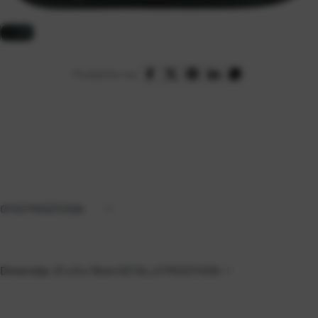
Podijelite na:
OPIS PROIZVODA
Dimenzija: 21 x 5 x 10cm
DETALJI PROIZVODA