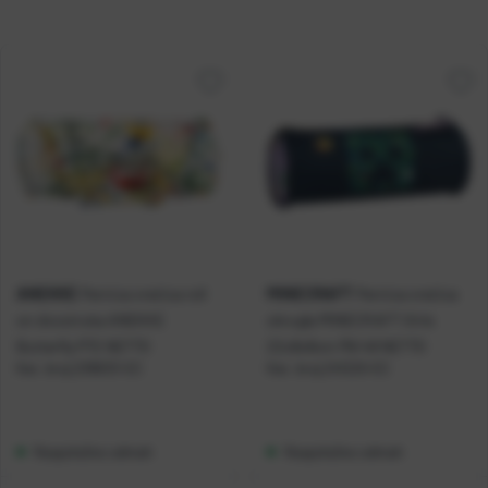
ANEKKE
MINECRAFT
Pernica vrećica roll
Pernica vrećica
on dvostruka ANEKKE
okrugla MINECRAFT Girls
Butterfly P72 NETTO
22x8x8cm P6/48 NETTO
Kat. broj:
238633-EC
Kat. broj:
241220-EC
Raspoloživo odmah
Raspoloživo odmah