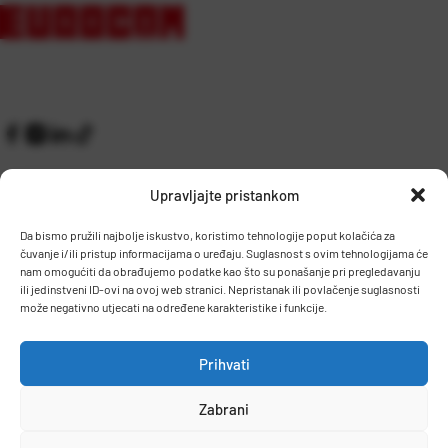
Upravljajte pristankom
Da bismo pružili najbolje iskustvo, koristimo tehnologije poput kolačića za
čuvanje i/ili pristup informacijama o uređaju. Suglasnost s ovim tehnologijama će
Kontakt
Prijem robe i skladište
nam omogućiti da obrađujemo podatke kao što su ponašanje pri pregledavanju
O nama
Proizvodnja
ili jedinstveni ID-ovi na ovoj web stranici. Nepristanak ili povlačenje suglasnosti
Pravilnik giveaway
može negativno utjecati na određene karakteristike i funkcije.
Dostava
Prihvati
Zaposlenje
Zabrani
Uvjeti prodaje
Politika privatnosti
Osnovni podaci