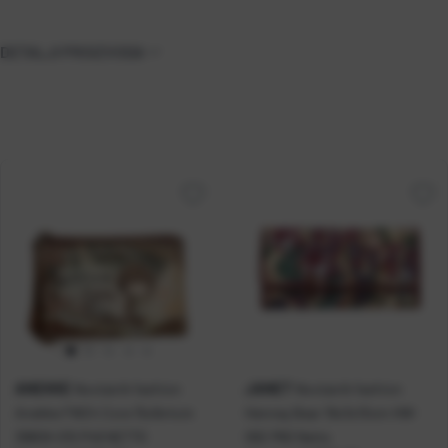
DETALJI PROIZVODA
ANEKKE
JANET
Novčanik fashion
Novčanik fashion
Anekke FW24 Core 15x9x4cm
Henney Bear 19x3x10cm HW-
39809-015 P48 NETTO
062 P60 Netto