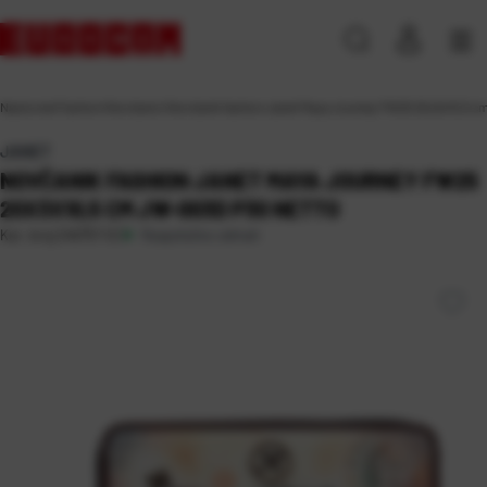
Naslovna
\
Fashion
\
Novčanici
\
Novčanik fashion Janet Maya Journey FW25 20x3x10,5 c
JANET
NOVČANIK FASHION JANET MAYA JOURNEY FW25
20X3X10,5 CM JW-003D P30 NETTO
Raspoloživo odmah
Kat. broj:
246757-EC