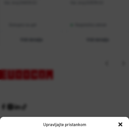
Kat. broj:
245519-EC
Kat. broj:
243576-EC
Dostupno na upit
Raspoloživo odmah
Vidi detalje
Vidi detalje
Upravljajte pristankom