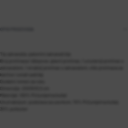
OPIS PROIZVODA
Tip zatvarača: patentni zatvarač/zip
Broj pretinaca i džepova: glavni pretinac, 1 unutarnji pretinac s
zatvaračem, 1 stražnji pretinac s zatvaračem, više pretinaca za
kartice i ostali sadržaj
Dodatni remen za ruku
Dimenzije: 20X3X10.5 cm
Materijal: 100% PU (umjetna koža)
Unutrašnjost: podstava sa uzorkom, 70% PU (umjetna koža),
30% poliester