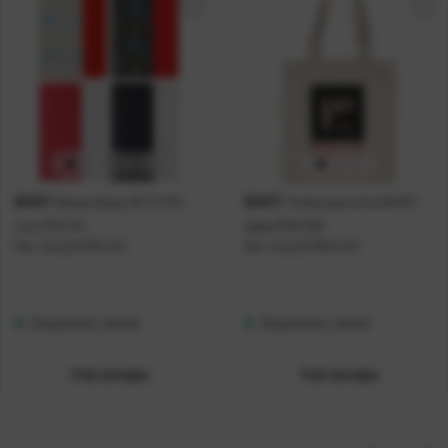
BUKY
BUKY
Notes Buky A5 TU PU
Torba pamučna BUKY
sort P12/24
baka P10/100
Kat. broj:
247157-EC
Kat. broj:
247644-EC
Raspoloživo odmah
Raspoloživo odmah
Vidi detalje
Vidi detalje