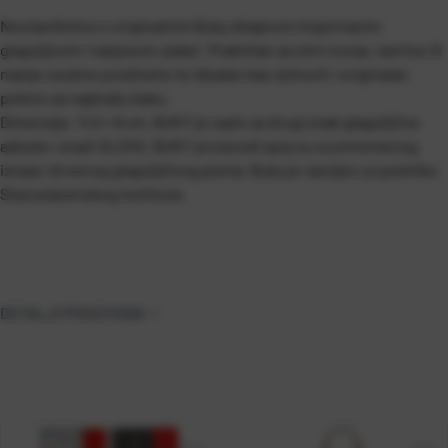
Novčanik/etui s originalnim Buky dizajnom inspiriranim
glagoljicom i natpisom „baka“. Praktičan za sitni novac, kartice ili
manje osobne predmete te idealan kao duhovit i originalan
poklon za najdražu baku.
Dimenzije: 11,5 × 8 cm.
BUKY je naziv za drugi znak glagoljične
azbuke i znači SLOVO. BUKY proizvodi spoj su suvmremenog
izraza i drvenog glagoljičnog pisma. Buky je razvijen uz podršku
Staroslavenskog instituta.
DETALJI PROIZVODA