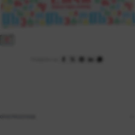
Podijelite na:
OPIS PROIZVODA