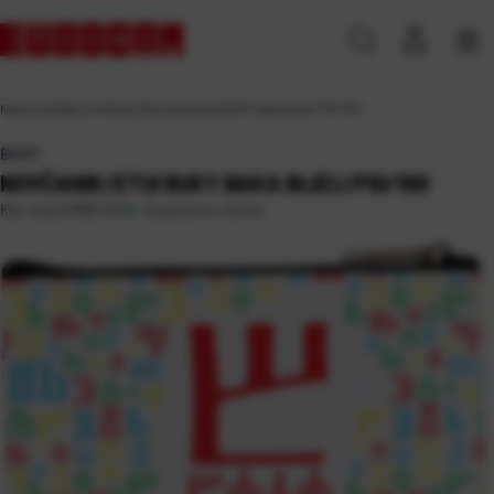
Naslovna
\
Darovni
\
Buky
\
Novčanik/etui BUKY baka bijeli P10/100
BUKY
NOVČANIK/ETUI BUKY BAKA BIJELI P10/100
Raspoloživo odmah
Kat. broj:
247657-EC