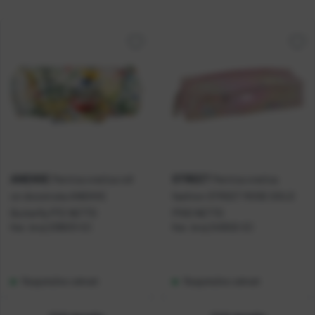
ANEKKE
STREET
Pernica vrećica roll
Pernica vrećica
on dvostruka ANEKKE
fashion STREET ROSE GOLD
Butterfly P72 NETTO
P100 NETTO
Kat. broj:
238633-EC
Kat. broj:
240502-EC
Raspoloživo odmah
Raspoloživo odmah