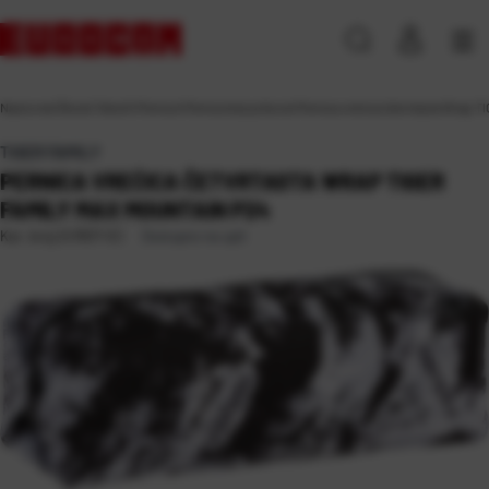
Naslovna
\
Škola
\
Tekstil
\
Pernice
\
Pernice bez pribora
\
Pernica vrećica četvrtasta Wrap 
TIGER FAMILY
PERNICA VREĆICA ČETVRTASTA WRAP TIGER
FAMILY MAX MOUNTAIN P24
Dostupno na upit
Kat. broj:
247837-EC