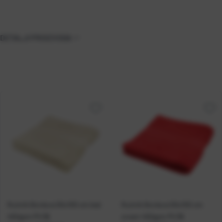
DETALJI PROIZVODA
Ručnik Bordura 50x100 cm bež
Ručnik Bordura 50x100 cm
450gsm P1/36
crveni 450gsm P1/36