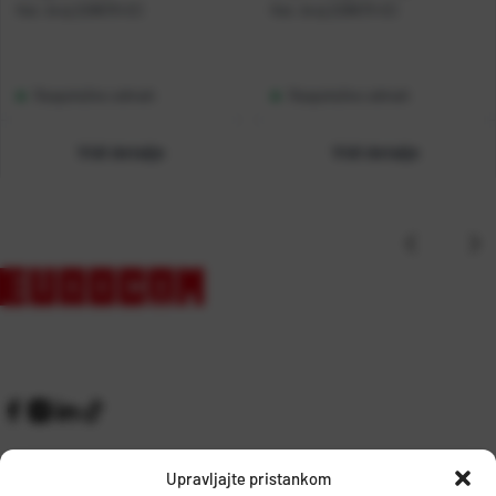
Kat. broj:
228670-EC
Kat. broj:
228673-EC
Raspoloživo odmah
Raspoloživo odmah
Vidi detalje
Vidi detalje
Upravljajte pristankom