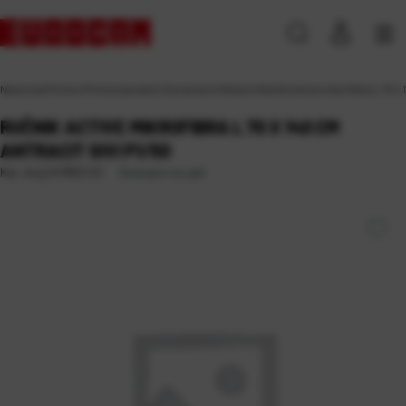
Naslovna
\
Promo
\
Promocija razno
\
Sve za dom
\
Ručnici
\
Ručnik Active mikrofibra L 70 x 
RUČNIK ACTIVE MIKROFIBRA L 70 X 140 CM
ANTRACIT SIVI P1/50
Dostupno na upit
Kat. broj:
247853-EC