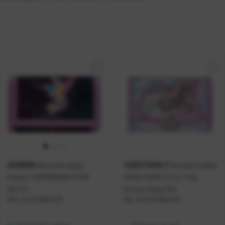
KARBON
TIGER FAMILY
Novčanik dječji
Novčanik dječji
Karbon HUMMINGBIR P100
TIGER FAMILY Fun Time
NETTO
Unicorn Days P24
Kat. broj:
242611-EC
Kat. broj:
242932-EC