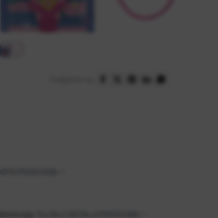
Podijelite na:
OPIS PROIZVODA
Dimenzija: 11 x 10 x 1
DETALJI PROIZVODA