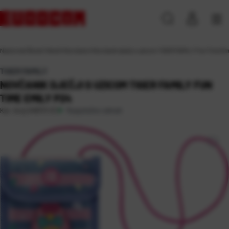
Naslovna
\
Škola
\
Tekstil
\
Novčanici
\
Novčanik dječji s uzicom TIGER FAMILY Fun Time Em
TIGER FAMILY
NOVČANIK DJEČJI S UZICOM TIGER FAMILY FUN
TIME EMILY P24
Raspoloživo odmah
Kat. broj:
248313-EC