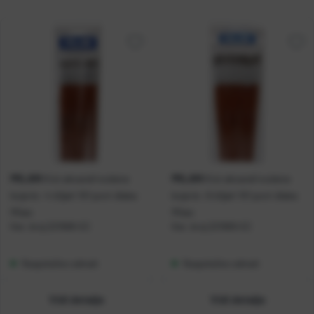
MILAN
MILAN
Kist akvarel/vodene
Kist akvarel/vodene
boje br. 4 šiljati 101 poni dlaka
boje br. 6 šiljati 101 poni dlaka
Milan
Milan
Kat. broj:
221668-EC
Kat. broj:
221669-EC
Raspoloživo odmah
Raspoloživo odmah
Vidi detalje
Vidi detalje