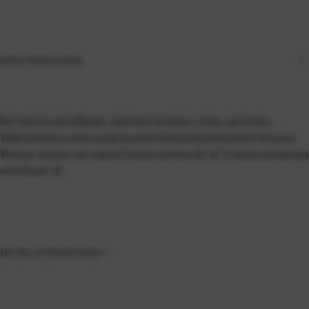
OPIS PROIZVODA
Set kistova za slikanje, savršeni za školu i hoby upotrebu.
Vlakna kista su bez spojeva pričvršćena aluminijskom ferulom.
Winner starter set sadrži 2 kista veličine 8 i 12 i 2 kista od čekinja
veličina 8 i 12.
DETALJI PROIZVODA