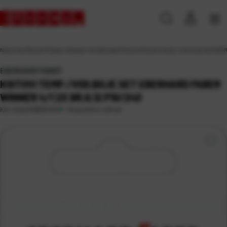
Naslovna
\
Škola
\
Crtanje, slikanje i modeliranje
\
Kistovi
\
Kistovi temp./vod.boje set EBE
EBERHARD FABER
KISTOVI TEMP./VOD.BOJE SET EBERHARD FABER
WINNER 4/1 2X BR.8,12 P10/240
Raspoloživo odmah
Kat. broj:
248659-EC