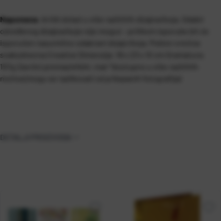
Napomena
: Artikl dolazi u više različitih dizajna/boja. Odabir
određenog dizajna/boje nije moguć - prilikom isporuke bit će
isporučen nasumično odabrani dizajn/boja.
Poklon vrećica
svakodnevna Creative Dimenzija: 18 x 23 x 10 cm Gramatura:
157g Završni premaz/efekt: mat *dostupno u više različitih
motiva (mogu se razlikovati od prikazanih fotografija)
DETALJI PROIZVODA