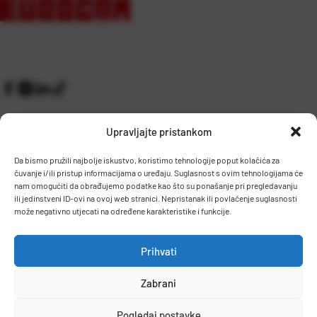
Upravljajte pristankom
Da bismo pružili najbolje iskustvo, koristimo tehnologije poput kolačića za
čuvanje i/ili pristup informacijama o uređaju. Suglasnost s ovim tehnologijama će
Kontakt
Prijem robe i skladište
nam omogućiti da obrađujemo podatke kao što su ponašanje pri pregledavanju
O nama
Proizvodnja
ili jedinstveni ID-ovi na ovoj web stranici. Nepristanak ili povlačenje suglasnosti
Pravilnik giveaway
može negativno utjecati na određene karakteristike i funkcije.
Dostava
Prihvati
Zaposlenje
Zabrani
Uvjeti prodaje
Politika privatnosti
Osnovni podaci
© 2026 Eurocom. Sva prava pridržana.
Pogledaj postavke