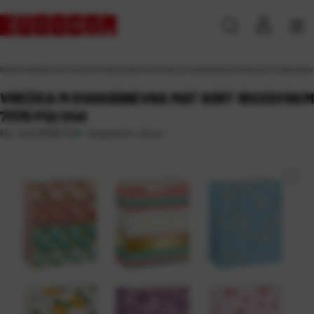
Naslovna
\
Darovni
\
Vrećice
\
Vrećice darovne
\
Vrećice svakodnevne
\
Vrećica M svakodnev
VREĆICA M SVAKODNEVNA MAT SORT 18X23X10CM
71175 P12/240
Raspoloživo odmah
Kat. broj:
00392-EC