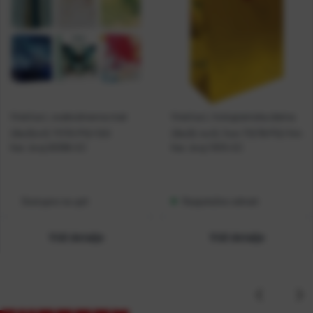
Vrećica L svakodnevna mat
Vrećica L hologramska zlatna
26x32x12 71170 P12/120
26x32,4x12,7cm 71278 P12/144
Kat. broj:
00386-EC
Kat. broj:
11615-EC
Dostupno na upit
Raspoloživo odmah
Vidi detalje
Vidi detalje