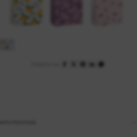
Podijelite na:
OPIS PROIZVODA