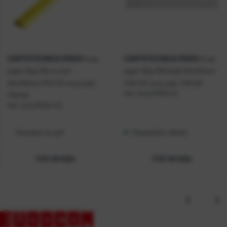
CARTOTECNICA ROSSI
CARTOTECNICA ROSSI
Krep
Krep
papir 60g 292 sv.žuti
papir 60g 330 bijeli 50x250cm
50x250cm P10/110 novo pak:
P10/110 novo pak: P10/50
Kat. broj:
07593-EC
P10/50
Kat. broj:
03534-EC
Dostupno na upit
Raspoloživo odmah
Vidi detalje
Vidi detalje