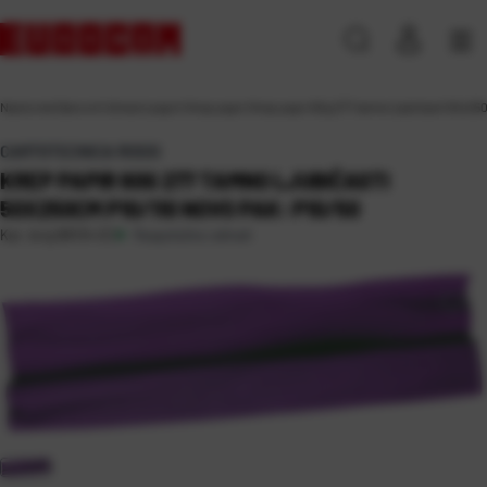
Naslovna
\
Darovni
\
Ukrasni papiri
\
Krep papir
\
Krep papir 60g 277 tamno ljubičasti 50x25
CARTOTECNICA ROSSI
KREP PAPIR 60G 277 TAMNO LJUBIČASTI
50X250CM P10/110 NOVO PAK: P10/50
Raspoloživo odmah
Kat. broj:
89134-EC