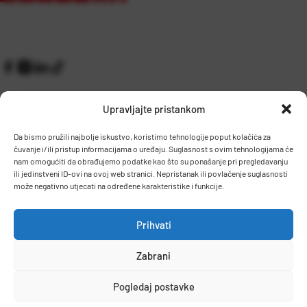
Upravljajte pristankom
Da bismo pružili najbolje iskustvo, koristimo tehnologije poput kolačića za
čuvanje i/ili pristup informacijama o uređaju. Suglasnost s ovim tehnologijama će
Kontakt
Prijem robe i skladište
nam omogućiti da obrađujemo podatke kao što su ponašanje pri pregledavanju
O nama
Proizvodnja
ili jedinstveni ID-ovi na ovoj web stranici. Nepristanak ili povlačenje suglasnosti
Pravilnik giveaway
može negativno utjecati na određene karakteristike i funkcije.
Dostava
Prihvati
Zaposlenje
Zabrani
Uvjeti prodaje
Politika privatnosti
Osnovni podaci
Pogledaj postavke
© 2026 Eurocom. Sva prava pridržana.