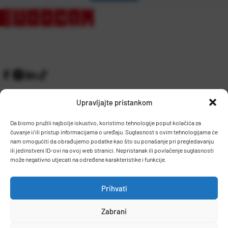
Upravljajte pristankom
Da bismo pružili najbolje iskustvo, koristimo tehnologije poput kolačića za
čuvanje i/ili pristup informacijama o uređaju. Suglasnost s ovim tehnologijama će
Kontakt
Prijem robe i skladište
nam omogućiti da obrađujemo podatke kao što su ponašanje pri pregledavanju
O nama
Proizvodnja
ili jedinstveni ID-ovi na ovoj web stranici. Nepristanak ili povlačenje suglasnosti
može negativno utjecati na određene karakteristike i funkcije.
Pravilnik giveaway
Dostava
Prihvati
Zaposlenje
Zabrani
Uvjeti prodaje
Politika privatnosti
Osnovni podaci