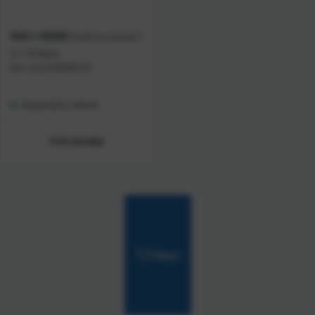
KOH-I-NOOR
Grafitna olovka F
K-I-N Netto
Kat. broj:
230208-EC
Raspoloživo odmah
Vidi detalje
Filteri