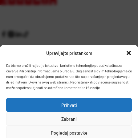
Upravljajte pristankom
Da bismo pružili najbolje iskustvo, koristimo tehnologije poput kolačića za
čuvanje i/ili pristup informacijama o uređaju. Suglasnost s ovim tehnologijama će
Kontakt
Prijem robe i skladište
nam omogućiti da obrađujemo podatke kao što su ponašanje pri pregledavanju
O nama
Proizvodnja
ili jedinstveni ID-ovi na ovoj web stranici. Nepristanak ili povlačenje suglasnosti
Pravilnik giveaway
može negativno utjecati na određene karakteristike i funkcije.
Dostava
Prihvati
Zaposlenje
Zabrani
Uvjeti prodaje
Politika privatnosti
Osnovni podaci
Pogledaj postavke
© 2026 Eurocom. Sva prava pridržana.