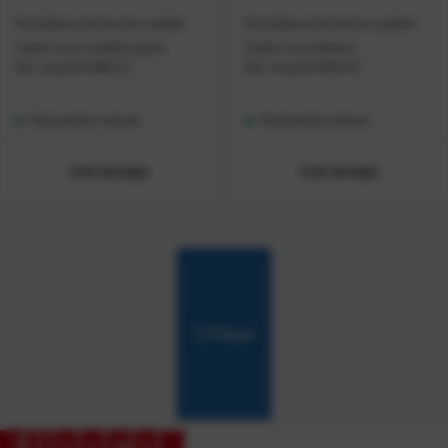
Kemijska olovka dva u jedan
Kemijska olovka dva u jedan
Cadiz crno/svijetlo plava
Cadiz crno/zelena
Kat. broj:
224398-EC
Kat. broj:
224399-EC
Raspoloživo odmah
Raspoloživo odmah
Vidi detalje
Vidi detalje
Filteri