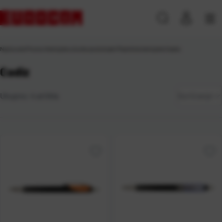
Naslovna
\
Promo
\
Kemijske olovke za dotisak
\
Plastične kemijske
\
Cadiz
Cadiz
Zadano
Ukupno:
4
artikla
Sortiranje
Najviša
cijena
Najniža
cijena
Naziv A-
Z
Naziv Z-
A