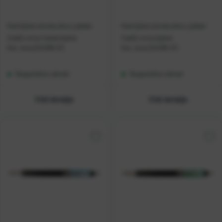
Kemijska olovka dva u jedan
Kemijska olovka dva u jedan
Cadiz crno/narančasta
Cadiz crno/plava
Kat. broj:
224396-EC
Kat. broj:
224395-EC
Raspoloživo odmah
Raspoloživo odmah
Vidi detalje
Vidi detalje