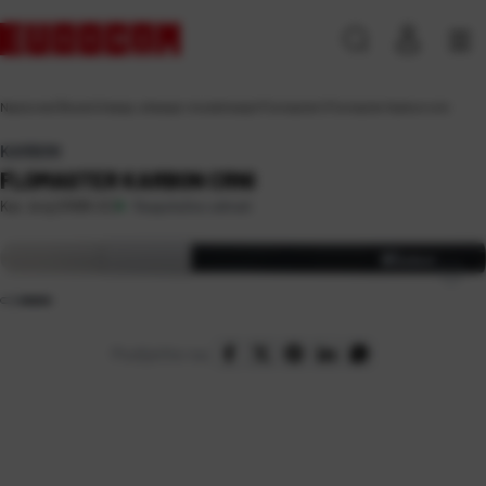
Naslovna
\
Škola
\
Crtanje, slikanje i modeliranje
\
Flomasteri
\
Flomaster Karbon crni
KARBON
FLOMASTER KARBON CRNI
Raspoloživo odmah
Kat. broj:
01995-EC
Podijelite na: