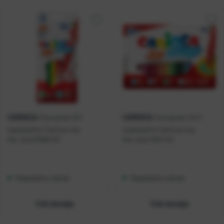
CARIOCA
CARIOCA
Flomasteri 6/1
Flomasteri 24/1
superperivi Carioca Joy
superperivi Carioca Joy
Kat. broj:
01993-EC
Kat. broj:
11947-EC
Raspoloživo odmah
Raspoloživo odmah
Vidi detalje
Vidi detalje