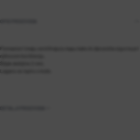
OPIS PROIZVODA
Flomasteri imaju ventilirajuću kapu kako bi djeca bila sigurna pri
njihovom korištenju.
Šiljak debljine 2 mm.
Lagano se ispiru s kože.
DETALJI PROIZVODA