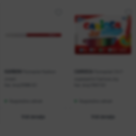
KARBON
CARIOCA
Flomaster Karbon
Flomasteri 24/1
crveni
superperivi Carioca Joy
Kat. broj:
01996-EC
Kat. broj:
11947-EC
Raspoloživo odmah
Raspoloživo odmah
Vidi detalje
Vidi detalje