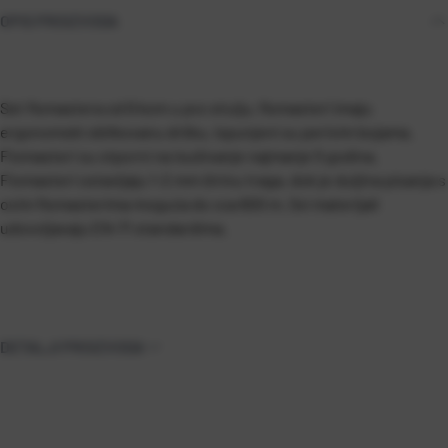
OPIS PROIZVODA
Set flomastera od 6 kom u pvc etuiju, flomasteri imaju
ergonomski oblikovanu dršku, ispunjeni su perivim bojama.
Flomasteri su otporni na isušivanje najmanje 5 godina.
Flomasteri ostavljaju 1-2 mm širinu traga, dok je duljina pisanja s
ovim flomasterima moguća do cca 600 m. Svi materijali
udovoljavaju EN-71 standardima.
DETALJI PROIZVODA