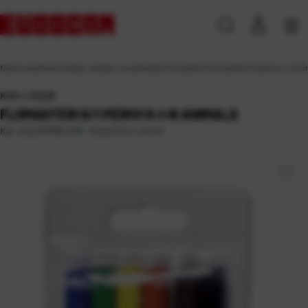
Naslovna
\
Škola
\
Crtanje, slikanje i modeliranje
\
Flomasteri
\
Flomasteri 6/1 perivi K-I-N A
KOH-I-NOOR
FLOMASTERI 6/1 PERIVI K-I-N ANIMALS
Raspoloživo odmah
Kat. broj:
219765-EC