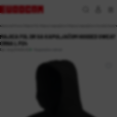
Naslovna
\
Promo
\
Majice FOL
\
Majice s kapuljačom
\
Majica s kapuljačom Hooded Sweat 
MAJICA FOL DR SA KAPULJAČOM HOODED SWEAT
CRNA L P24
Raspoloživo odmah
Kat. broj:
214434-EC