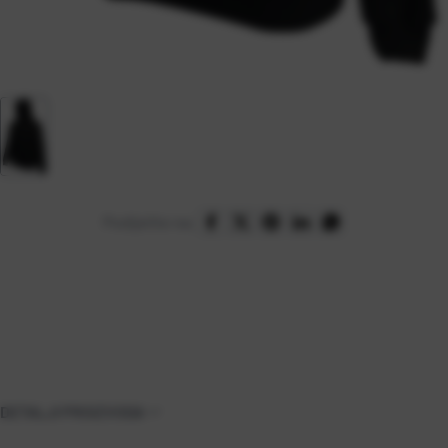
Podijelite na:
DETALJI PROIZVODA