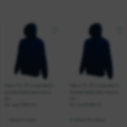
Majica FOL DR sa kapuljačom
Majica FOL DR sa kapuljačom
Hooded Sweat plava navy S
Hooded Sweat plava navy XL
P24
P24
Kat. broj:
212053-EC
Kat. broj:
212056-EC
Dostupno na upit
Raspoloživo odmah