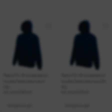
Majica FOL DR sa kapuljačom
Majica FOL DR sa kapuljačom
Hooded Sweat plava navy S
Hooded Sweat plava navy 2XL
P24
P24
Kat. broj:
212053-EC
Kat. broj:
212176-EC
Dostupno na upit
Dostupno na upit