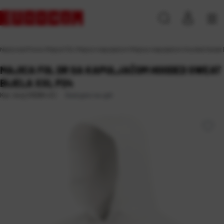
Naslovna
\
Promo
\
Majice FOL
\
Majice s kapuljačom
\
Majica s kapuljačom Hooded Sweat 
MAJICA FOL DR SA KAPULJAČOM HOODED SWEAT
BIJELA XXL P24
Dostupno na upit
Kat. broj:
216084-EC