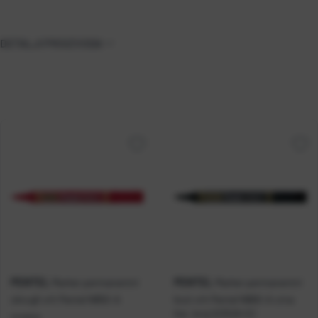
DETALJI PROIZVODA
PENTEL
PENTEL
Marker permanentni
Marker permanentni
okrugli vrh Pentel N850-A
kosi vrh Pentel N860-A crna
Kat. broj:
223526-EC
crvena