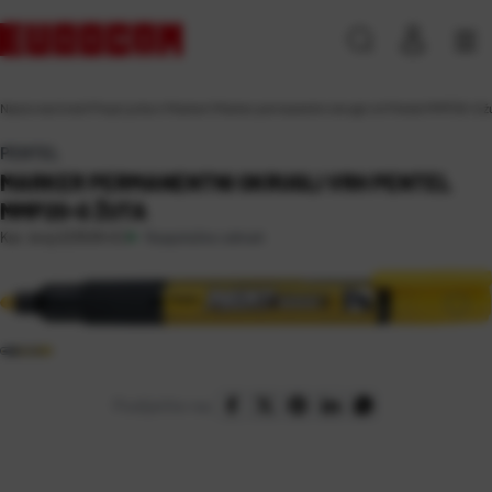
Naslovna
\
Ured
\
Pisaći pribor
\
Markeri
\
Marker permanentni okrugli vrh Pentel MMP20-G ž
PENTEL
MARKER PERMANENTNI OKRUGLI VRH PENTEL
MMP20-G ŽUTA
Raspoloživo odmah
Kat. broj:
223539-EC
Podijelite na: