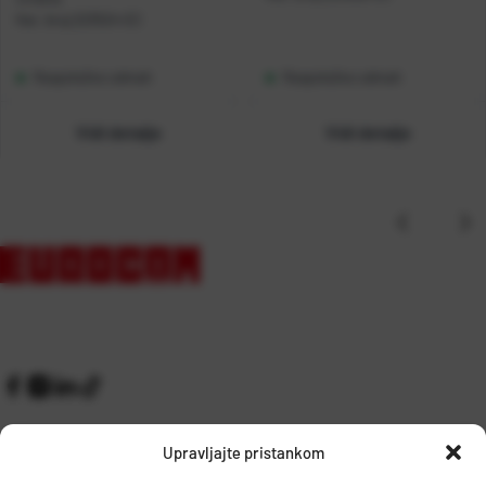
Kat. broj:
223524-EC
Raspoloživo odmah
Raspoloživo odmah
Vidi detalje
Vidi detalje
Upravljajte pristankom