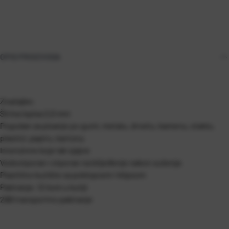
OPIS PROIZVODA
Značajke:
Širina ispisa 2,0 mm
Pogodan za pisanje po gumi, metalu, drvetu, kamenu, staklu,
plastici, papiru, kartonu
Intenzivne boje lak sjajne
Vodootporan i otporan na blijeđenje nakon sušenja
Plastično kućište sa poklopcem i klipsom
Pakiranje: 12 kom u kutiji
288 transportno pakiranje