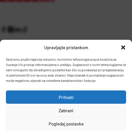
Upravljajte pristankom
Da bismo pružili najbolje iskustvo, koristimo tehnologije poput kolačića za
čuvanje i/ili pristup informacijama o uređaju. Suglasnost s ovim tehnologijama će
Kontakt
Prijem robe i skladište
nam omogućiti da obrađujemo podatke kao što su ponašanje pri pregledavanju
O nama
Proizvodnja
ili jedinstveni ID-ovi na ovoj web stranici. Nepristanak ili povlačenje suglasnosti
Pravilnik giveaway
može negativno utjecati na određene karakteristike i funkcije.
Dostava
Prihvati
Zaposlenje
Zabrani
Uvjeti prodaje
Politika privatnosti
Osnovni podaci
Pogledaj postavke
© 2026 Eurocom. Sva prava pridržana.