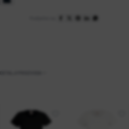
Podijelite na:
DETALJI PROIZVODA