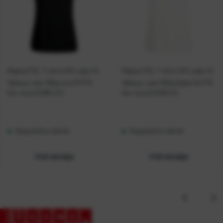
Majica FOL T-shirt KR Lady-fit
Majica FOL T-shirt KR Lady-fit
Valeuw. new 165g crna M P72
Valeuw. new 160g bijela XS P72
Kat. broj:
221864-EC
Kat. broj:
221936-EC
Raspoloživo odmah
Raspoloživo odmah
Vidi detalje
Vidi detalje