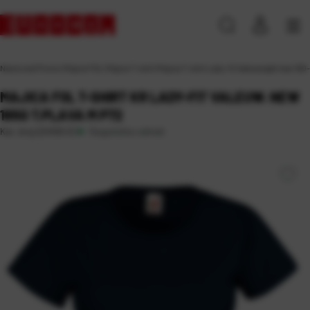
Naslovna
\
Promo
\
Majice FOL
\
Majice T-shirt
\
Majica T-shirt Lady-fit Valeuweght new 160
MAJICA FOL T-SHIRT KR LADY-FIT VALEUW. NEW
165G T.PLAVA M P72
Raspoloživo odmah
Kat. broj:
224100-EC