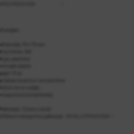
OPIS PROIZVODA
Značajke:
dimenzija: 75 x 75 mm
broj listića: 100
boja: pastelna
vrlo jako ljepilo
papir 72 gr
prijanja na gotovo sve površine
listovi se ne uvijaju
mogućnost premještanja
Pakiranje: 12 kom u kutiji
216 kom transportno pakiranje
DETALJI PROIZVODA