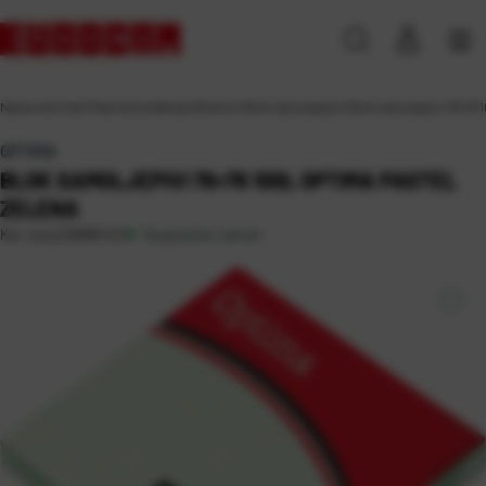
Naslovna
\
Ured
\
Papirna konfekcija
\
Blokovi
\
Blok samoljepljivi
\
Blok samoljepivi 76×76 1
OPTIMA
BLOK SAMOLJEPIVI 76×76 100L OPTIMA PASTEL
ZELENA
Raspoloživo odmah
Kat. broj:
226869-EC