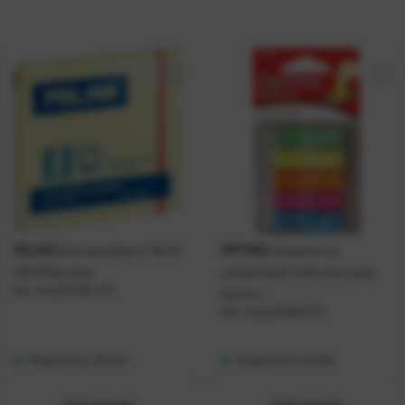
MILAN
OPTIMA
Blok samoljepivi 76x76
Zastavice za
100l Milan žuta
označivanje 4x50 neon boja
Kat. broj:
221061-EC
Optima
Kat. broj:
221958-EC
Raspoloživo odmah
Raspoloživo odmah