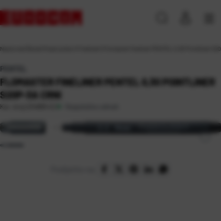
Naslovna
\
Škola
\
Pisaći pribor
\
Finelineri
\
Flomaster fineliner PENTEL 0,30 Pointliner S20
PENTEL
FLOMASTER FINELINER PENTEL 0,30 POINTLINER
S20P-3A CRNI
Raspoloživo odmah
Kat. broj:
234889-EC
Podijelite na: