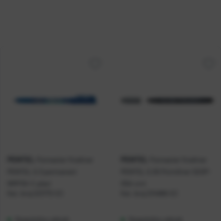
PENTEL
PENTEL
Flomaster fineliner
Flomaster fineliner
PENTEL 0,3 permanent
PENTEL 0,05 Pointliner S20P-
NMF50-C plavi
05A crni
Kat. broj:
223772-EC
Kat. broj:
234886-EC
Raspoloživo odmah
Raspoloživo odmah