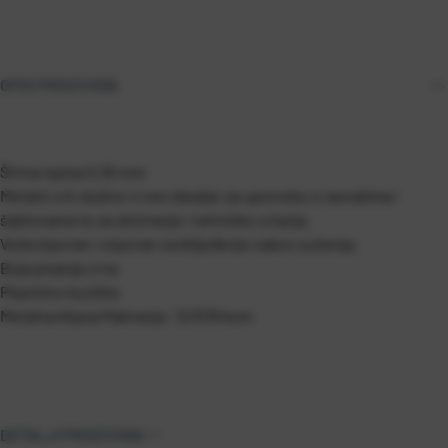
OPIS PROIZVODA
Širina ispisa 0,30 mm
Metalni vrh dužine 4 mm idealan za upotrebu s ravnalima i
šablonama te za skiciranje i tehničko crtanje.
Vodootporan i otporan na blijeđenje nakon sušenja.
Boja pisanja crna
Plastično kućište
Metalna klipsa
Pakiranje: 12/576 kom
DETALJI PROIZVODA