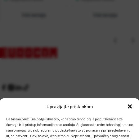
Vidi detalje
Vidi detalje
Upravljajte pristankom
Da bismo pružili najbolje iskustvo, koristimo tehnologije poput kolačića za
čuvanje i/ili pristup informacijama o uređaju. Suglasnost s ovim tehnologijama će
Kontakt
Prijem robe i skladište
nam omogućiti da obrađujemo podatke kao što su ponašanje pri pregledavanju
O nama
Proizvodnja
ili jedinstveni ID-ovi na ovoj web stranici. Nepristanak ili povlačenje suglasnosti