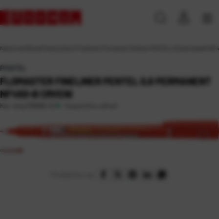
Naslovna
\
Škola
\
Pisaći pribor
\
Finelineri
\
Flomaster fineliner PENTEL 0,6 permanent NF
PENTEL
FLOMASTER FINELINER PENTEL 0,6 PERMANENT
NF450-B CRVENI
Raspoloživo odmah
Kat. broj:
238082-EC
Podijelite na: