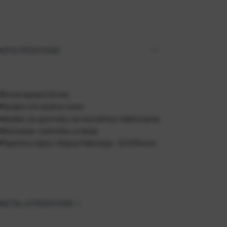
OPIS PROIZVODA
Širina ispisa 0,6 mm
Metalni vrh dužine 4mm
Idealan za upotrebu sa ravnalima i šablonama
Skiciranje i tehničko crtanje
Plastično tijelo i klipsa
Pakiranje: 12/576 kom
DETALJI PROIZVODA