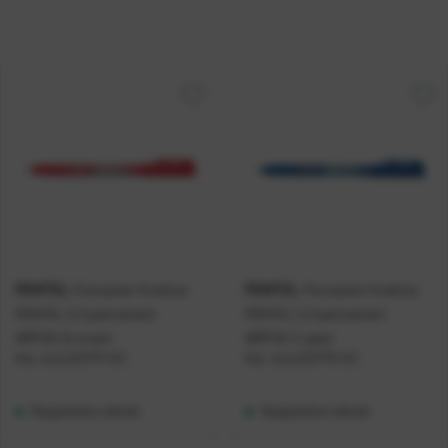
PENTEL
PENTEL
Flomaster fineliner
Flomaster fineliner
PENTEL 0,3 permanent
PENTEL 0,3 permanent
NMF50-B crveni
NMF50-C plavi
Kat. broj:
223771-EC
Kat. broj:
223772-EC
Raspoloživo odmah
Raspoloživo odmah