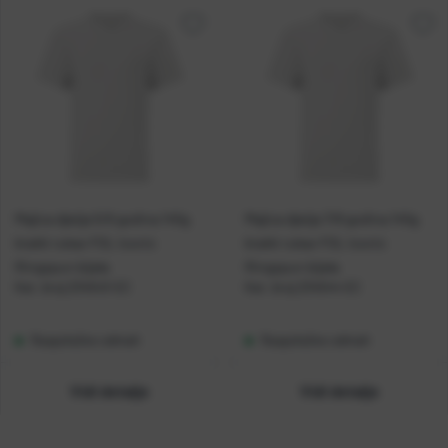
Majica dječja 5/6 godina 145g
Majica dječja 7/8 godina 145g
kratki rukav FOL Iconic
kratki rukav FOL Iconic
Ringspun bijela
Ringspun bijela
Kat. broj:
234543-EC
Kat. broj:
234544-EC
Raspoloživo odmah
Raspoloživo odmah
Vidi detalje
Vidi detalje