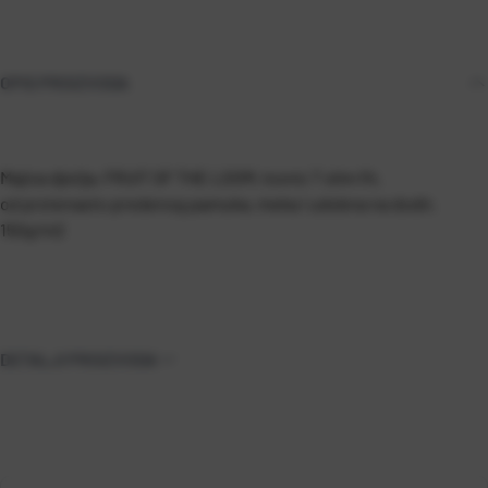
OPIS PROIZVODA
Majica dječja, FRUIT OF THE LOOM, Iconic T slim fit,
od prstenasto predenog pamuka, meka i udobna na dodir,
150g/m2
DETALJI PROIZVODA