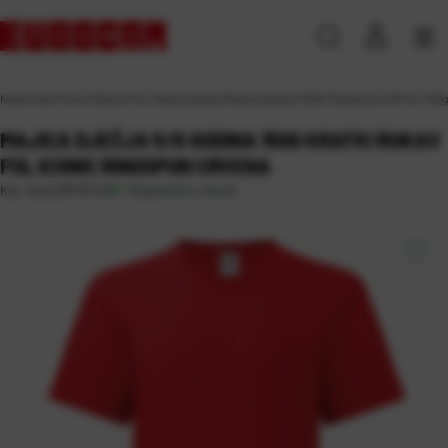
Naslovna
\
Promo
\
Majice FOL
\
Majice dječje
\
Majica dječja ICONIC Ringspoon KR 145-150g
MAJICA DJEČJA 5/6 GODINA 150G KRATKI RUKAV
FOL ICONIC RINGSPUN CRVENA
Raspoloživo odmah
Kat. broj:
235119-EC