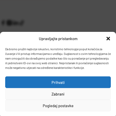
Upravljajte pristankom
Da bismo pružili najbolje iskustvo, koristimo tehnologije poput kolačića za
čuvanje i/ili pristup informacijama o uređaju. Suglasnost s ovim tehnologijama će
Kontakt
Prijem robe i skladište
nam omogućiti da obrađujemo podatke kao što su ponašanje pri pregledavanju
O nama
Proizvodnja
ili jedinstveni ID-ovi na ovoj web stranici. Nepristanak ili povlačenje suglasnosti
Pravilnik giveaway
može negativno utjecati na određene karakteristike i funkcije.
Dostava
Prihvati
Zaposlenje
Zabrani
Uvjeti prodaje
Politika privatnosti
Osnovni podaci
Pogledaj postavke
© 2026 Eurocom. Sva prava pridržana.