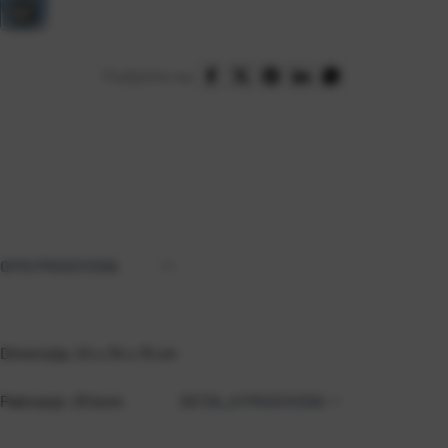
Podijelite na:
OPIS PROIZVODA
Dimenzija: 24 x 34 x 15 cm
Pakiranje: 25 kom
DETALJI PROIZVODA