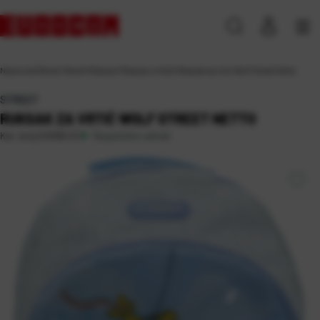
Naslovna
\
Škola
\
Tekstil
\
Ruksaci
\
Ruksaci vrtićki
\
Ruksak za vrtić Wolf Street Netto
STREET
RUKSAK ZA VRTIĆ WOLF STREET NETTO
Raspoloživo odmah
Kat. broj:
240169-EC