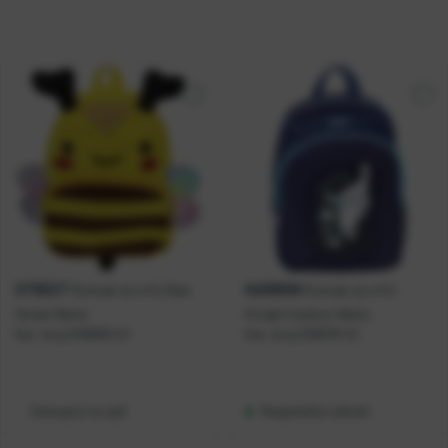
STREET
KARBON
Ruksak za vrtić Bee
Ruksak za vrtić
Street Netto
Knight Karbon Netto
Kat. broj:
238868-EC
Kat. broj:
238878-EC
Dostupno na upit
Raspoloživo odmah