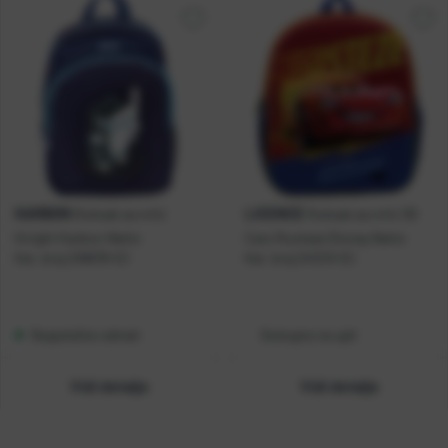
KARBON
LICENCE
Ruksak za vrtić
Ruksak za vrtić 3D
Knight Karbon Netto
Cars Rusteze Disney Netto
Kat. broj:
238878-EC
Kat. broj:
241210-EC
Raspoloživo odmah
Dostupno na upit
Vidi detalje
Vidi detalje