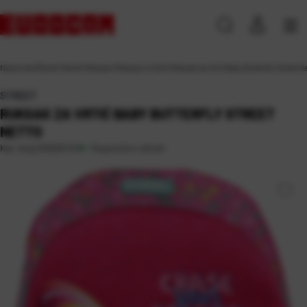
Naslovna
\
Škola
\
Tekstil
\
Ruksaci
\
Ruksaci vrtićki
\
Ruksak za vrtić Baby Butterfly Street N
STREET
RUKSAK ZA VRTIĆ BABY BUTTERFLY STREET
NETTO
Raspoloživo odmah
Kat. broj:
245220-EC