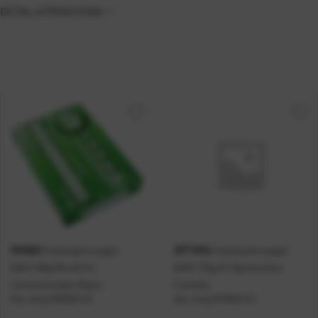
DETALJI PROIZVODA
MONDI
OPTIMA
Fotokopirni papir
Fotokopirni papir
500/1 80g Mondi A4
500/1 75g A4 Optima fluo
Communicator Basic
Fuchsia
Kat. broj:
235958-EC
Kat. broj:
237948-EC