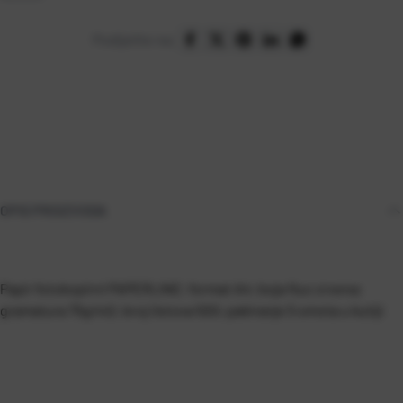
Podijelite na:
OPIS PROIZVODA
Papir fotokopirni PAPERLINE; format A4; boja fluo crvena;
gramatura 75g/m2; broj listova 500; pakiranje 5 omota u kutiji