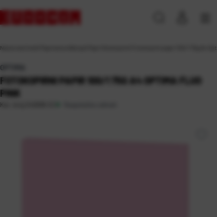
Naslovna
\
Ured
\
Papirna konfekcija
\
Papir fotokopirni
\
Fotokopirni papir 100/1 75g A4 Opt
OPTIMA
FOTOKOPIRNI PAPIR 100/1 75G A4 OPTIMA FLUO
PINK
Raspoloživo odmah
Kat. broj:
242696-EC