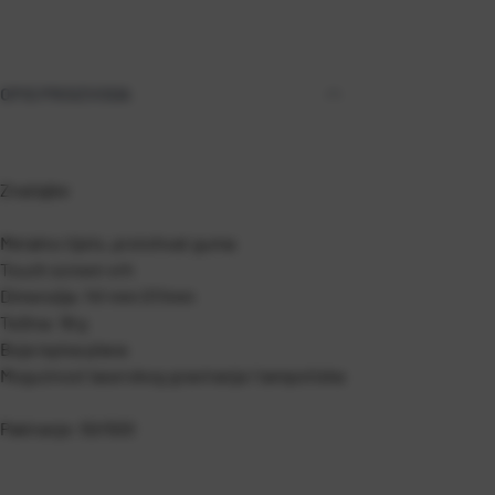
OPIS PROIZVODA
Značajke
Metalno tijelo, prstohvat guma
Touch screen vrh
Dimenzija: 141 mm O11mm
Težina: 18 g
Boja ispisa plava
Mogućnost laserskog graviranja i tampotiska
Pakiranje: 50/500