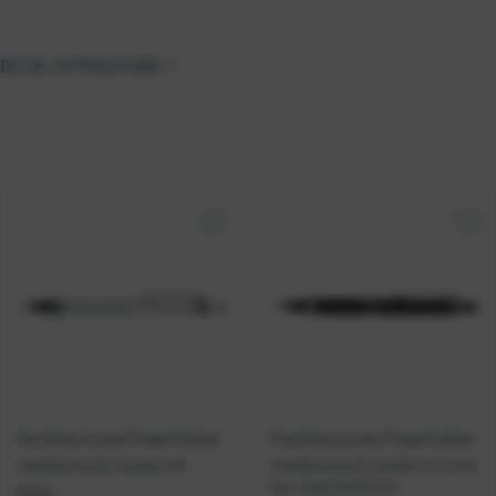
DETALJI PROIZVODA
Kemijska olovka Praga Rubber
Kemijska olovka Praga Rubber
metalna touch screen vrh
metalna touch screen vrh crna
Kat. broj:
244774-EC
bijela