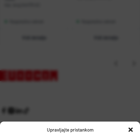
Kat. broj:
244773-EC
Raspoloživo odmah
Raspoloživo odmah
Vidi detalje
Vidi detalje
Upravljajte pristankom