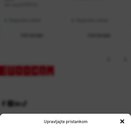
Kat. broj:
244773-EC
Raspoloživo odmah
Raspoloživo odmah
Vidi detalje
Vidi detalje
Upravljajte pristankom