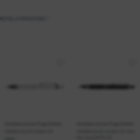
DETALJI PROIZVODA
Kemijska olovka Praga Rubber
Kemijska olovka Praga Rubber
metalna touch screen vrh
metalna touch screen vrh crna
Kat. broj:
244774-EC
bijela