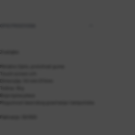
OPIS PROIZVODA
Značajke
Metalno tijelo, prstohvat guma
Touch screen vrh
Dimenzija: 141 mm O11mm
Težina: 18 g
Boja ispisa plava
Mogućnost laserskog graviranja i tampotiska
Pakiranje: 50/500