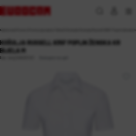
Naslovna
\
Promo
\
Promocija razno
\
Tekstil
\
Košulje
\
Košulja Russell 935F Poplin ženska K
KOŠULJA RUSSELL 935F POPLIN ŽENSKA KR
BIJELA M
Dostupno na upit
Kat. broj:
245413-EC