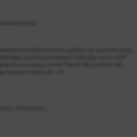
OPIS PROIZVODA
Klasičan kroj, klasični ovratnik, zaobljeni rub, zamjenski gumbi,
lijevi džep na prsima, jednostavno održavanje, perivo na 50°,
pogodno za sušenje u sušilici 115g/m2, 65% poliester, 35%
pamuk poplin veličine XS - 4XL
DETALJI PROIZVODA