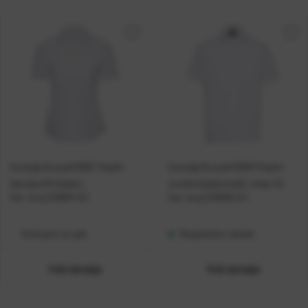
Košulja Russell 935F Poplin
Košulja Russell 935M Poplin
ženska KR bijela L
muška bijela kratki rukav XL
Kat. broj:
239997-EC
Kat. broj:
239999-EC
Dostupno na upit
Raspoloživo odmah
Vidi detalje
Vidi detalje