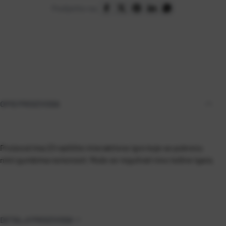
Podijelite na:
OPIS PROIZVODA
Proizvod ima 23 različite interaktivne igre koje se pokreću
mini gumbima na konzoli. Može se regulirati nivo težine igara.
DETALJI PROIZVODA