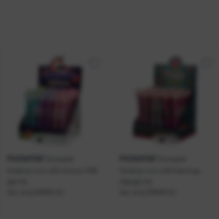
PUCKATOR
PUCKATOR
Flomaster
Flomaster
fineliner crni LED Unicorn P36
fineliner crni LED Flamingo
NETTO
P36 NETTO
Kat. broj:
239635-EC
Kat. broj:
239636-EC