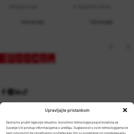
Dostupno na upit
Raspoloživo odmah
Vidi detalje
Vidi detalje
Upravljajte pristankom
Da bismo pružili najbolje iskustvo, koristimo tehnologije poput kolačića za
čuvanje i/ili pristup informacijama o uređaju. Suglasnost s ovim tehnologijama će
Kontakt
Prijem robe i skladište
nam omogućiti da obrađujemo podatke kao što su ponašanje pri pregledavanju