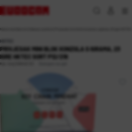
Naslovna
\
Darovni
\
Zabava i pokloni
\
Privjesak mini blok konzola s igrama, 23 igre HKTEC 
HKTEC
PRIVJESAK MINI BLOK KONZOLA S IGRAMA, 23
IGRE HKTEC SORT P12/216
Dostupno na upit
Kat. broj:
246442-EC