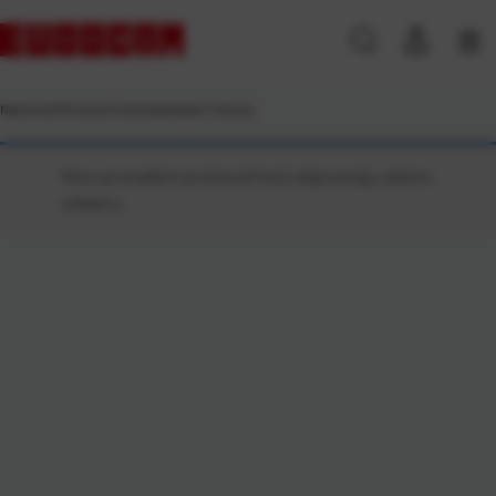
Naslovna
\
Proizvod Vrste kalendara
\
7 listova
Nisu pronađeni proizvodi koji odgovaraju vašem
odabiru.