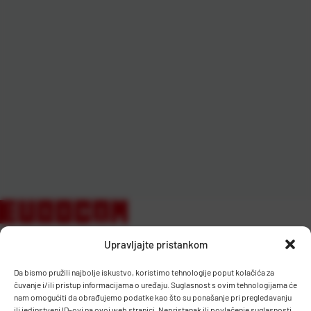
Upravljajte pristankom
Da bismo pružili najbolje iskustvo, koristimo tehnologije poput kolačića za
čuvanje i/ili pristup informacijama o uređaju. Suglasnost s ovim tehnologijama će
nam omogućiti da obrađujemo podatke kao što su ponašanje pri pregledavanju
ili jedinstveni ID-ovi na ovoj web stranici. Nepristanak ili povlačenje suglasnosti